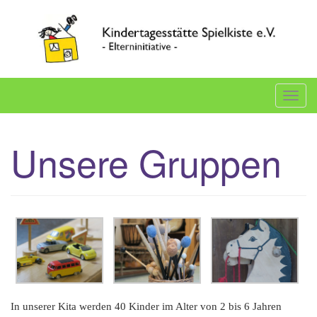
Skip
to
content
Willkommen auf der Internetseite der Elterninitiative
Spielkiste e.V.
T
o
g
Unsere Gruppen
g
l
e
n
a
v
i
g
a
In unserer Kita werden 40 Kinder im Alter von 2 bis 6 Jahren
t