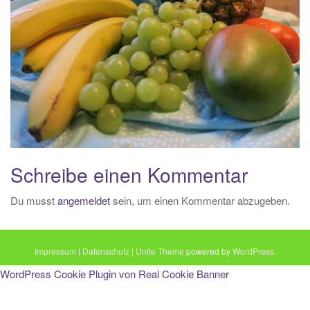
i
o
n
Schreibe einen Kommentar
Du musst
angemeldet
sein, um einen Kommentar abzugeben.
Impressum
|
Datenschutz
|
Unite Theme
powered by
WordPress
.
WordPress Cookie Plugin von Real Cookie Banner