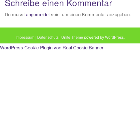
Schreibe einen Kommentar
i
o
Du musst
angemeldet
sein, um einen Kommentar abzugeben.
n
Impressum
|
Datenschutz
|
Unite Theme
powered by
WordPress
.
WordPress Cookie Plugin von Real Cookie Banner