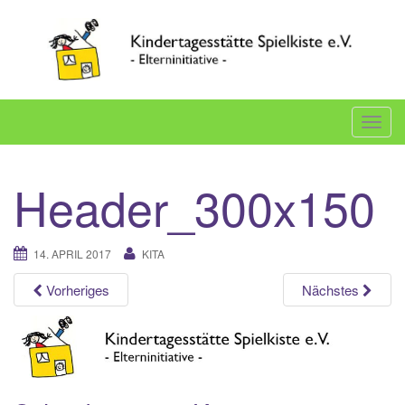
Skip
to
content
Willkommen auf der Internetseite der Elterninitiative
Spielkiste e.V.
T
o
g
Header_300x150
g
l
e
14. APRIL 2017
KITA
n
a
Vorheriges
Nächstes
v
i
g
a
t