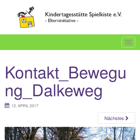
Skip
to
content
Willkommen auf der Internetseite der Elterninitiative
Spielkiste e.V.
T
o
g
Kontakt_Bewegu
g
l
ng_Dalkeweg
e
n
a
12. APRIL 2017
v
i
Nächstes
g
a
t