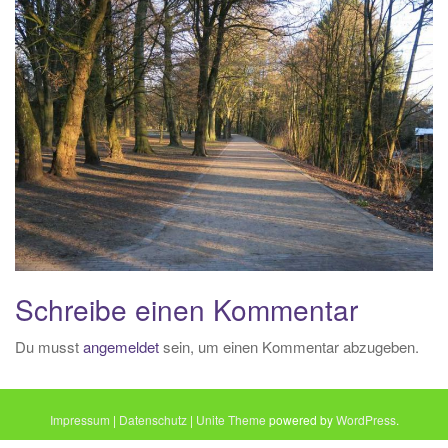
i
o
n
Schreibe einen Kommentar
Du musst
angemeldet
sein, um einen Kommentar abzugeben.
Impressum
|
Datenschutz
|
Unite Theme
powered by
WordPress
.